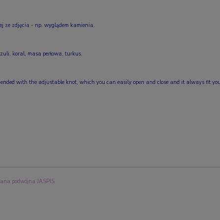
 tej ze zdjęcia - np. wyglądem kamienia.
azuli, koral, masa perłowa, turkus.
 ended with the adjustable knot, which you can easily open and close and it always fit yo
na podwójna JASPIS