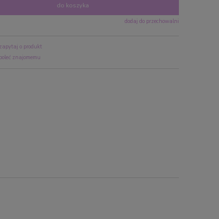
do koszyka
dodaj do przechowalni
zapytaj o produkt
poleć znajomemu