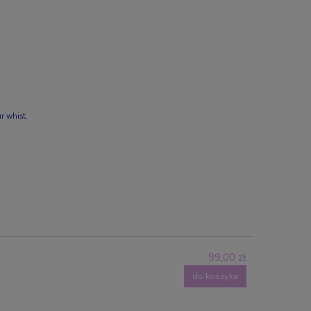
ur whist.
99,00 zł
do koszyka