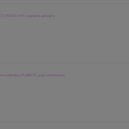
O PISTACCHIO zapinana podwójna
a podwójna PLANETS, jaspis dalmatyński