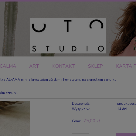
CALMA
ART
KONTAKT
SKLEP
KARTA 
tka ALFAMA mini z kryształem górskim i hematytem, na cieniutkim sznurku
tkim sznurku
Dostępność:
produkt dos
Wysyłka w:
14 dni
75,00 zł
Cena: