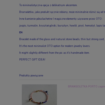
To minimalistyczna opcja z delikatnym akcentem.
Bransoletka, jako produkt ręcznie robiony, może minimalnie różnić się od
Inne kamienie półszlachetne I magiczne elementy używane przez OTO :
jaspis, turmalin, kryształ górski, bursztyn, howlit, piryt, hematyt, lapis l
EN
Bracelet made of the glass and natural stone beads, thin but strong cord,
It's the most minimalist OTO option for modern jewelry lovers.
It might slightly different from the pic as it's handmade item.
PERFECT GIFT IDEA!
Produkty powiązane
BRANSOLETKA PORTO zapina