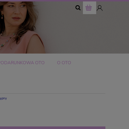
szukaj
PODARUNKOWA OTO
O OTO
tępny