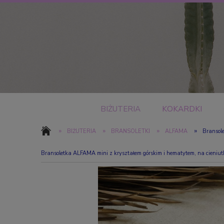
BIŻUTERIA
KOKARDKI
»
»
»
»
BIŻUTERIA
BRANSOLETKI
ALFAMA
Bransole
Bransoletka ALFAMA mini z kryształem górskim i hematytem, na cieniu