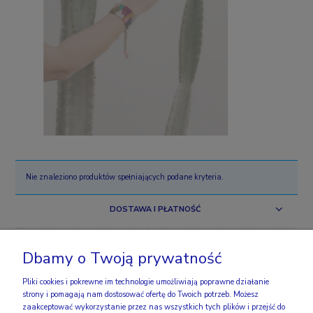
Nie znaleziono produktów spełniających podane kryteria.
DOSTAWA I PŁATNOŚĆ
ZAKUPY
Dbamy o Twoją prywatność
OBSERWUJ NAS
Pliki cookies i pokrewne im technologie umożliwiają poprawne działanie
strony i pomagają nam dostosować ofertę do Twoich potrzeb. Możesz
zaakceptować wykorzystanie przez nas wszystkich tych plików i przejść do
INFO