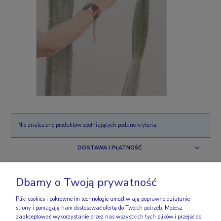
Nie znaleziono produktów spełniających podane kryteria.
DOSTAWA I PŁATNOŚĆ
ZAKUPY
Dbamy o Twoją prywatność
OBSERWUJ NAS
Pliki cookies i pokrewne im technologie umożliwiają poprawne działanie
strony i pomagają nam dostosować ofertę do Twoich potrzeb. Możesz
zaakceptować wykorzystanie przez nas wszystkich tych plików i przejść do
INFO