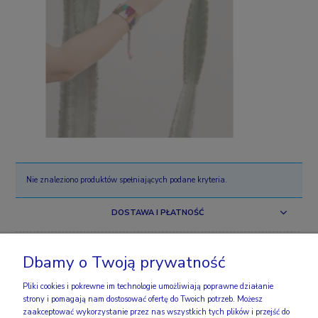
Nie znaleziono produktów spełniających podane kryteria.
DOSTAWA I PŁATNOŚĆ
ZAKUPY
Dbamy o Twoją prywatność
OBSERWUJ NAS
Pliki cookies i pokrewne im technologie umożliwiają poprawne działanie
strony i pomagają nam dostosować ofertę do Twoich potrzeb. Możesz
zaakceptować wykorzystanie przez nas wszystkich tych plików i przejść do
INFO