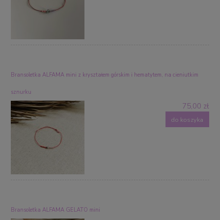
Bransoletka ALFAMA mini z kryształem górskim i hematytem, na cieniutkim
sznurku
75,00 zł
do koszyka
Bransoletka ALFAMA GELATO mini