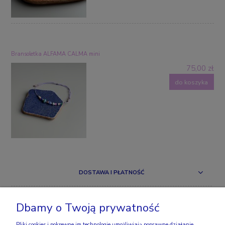
Bransoletka ALFAMA CALMA mini
75,00 zł
do koszyka
DOSTAWA I PŁATNOŚĆ
ZAKUPY
Dbamy o Twoją prywatność
OBSERWUJ NAS
Pliki cookies i pokrewne im technologie umożliwiają poprawne działanie