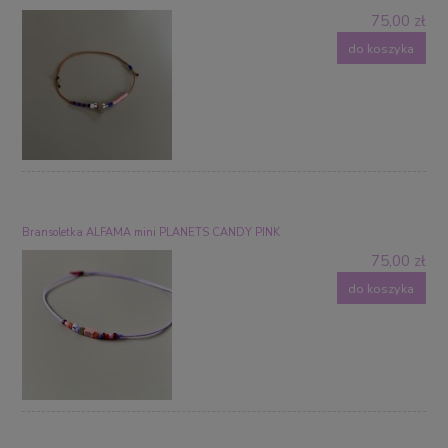
75,00 zł
do koszyka
Bransoletka ALFAMA mini PLANETS CANDY PINK
75,00 zł
do koszyka