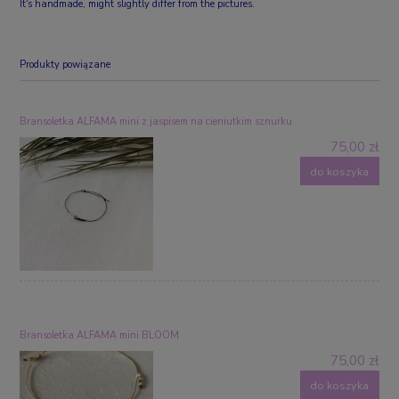
It's handmade, might slightly differ from the pictures.
Produkty powiązane
Bransoletka ALFAMA mini z jaspisem na cieniutkim sznurku
75,00 zł
do koszyka
Bransoletka ALFAMA mini BLOOM
75,00 zł
do koszyka