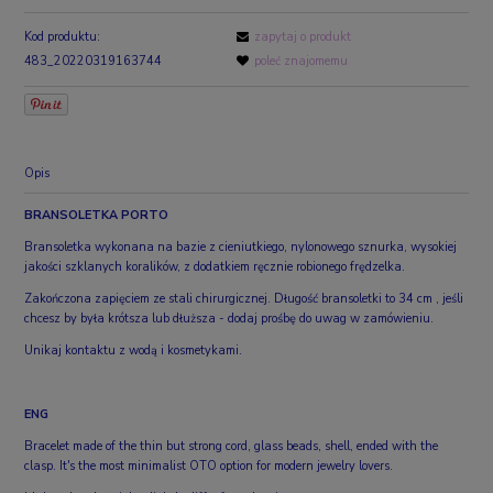
Kod produktu:
zapytaj o produkt
483_20220319163744
poleć znajomemu
Opis
BRANSOLETKA PORTO
Bransoletka wykonana na bazie z cieni
utkiego, nylonowego sznurka, wysokiej
jakości szklanych koralików, z dodatkiem ręcznie robionego frędzelka.
Zakończona zapięciem ze stali chirurgicznej. Długość bransoletki to 34 cm , jeśli
chcesz by była krótsza lub dłuższa - dodaj prośbę do uwag w zamówieniu.
Unikaj kontaktu z wodą i kosmetykami.
ENG
Bracelet made of the thin but strong cord, glass beads, shell, ended with the
clasp.
It's the most minimalist OTO option for modern jewelry lovers.