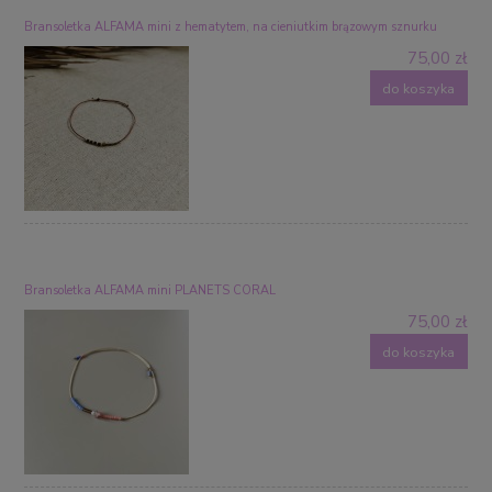
Bransoletka ALFAMA mini z hematytem, na cieniutkim brązowym sznurku
75,00 zł
do koszyka
Bransoletka ALFAMA mini PLANETS CORAL
75,00 zł
do koszyka