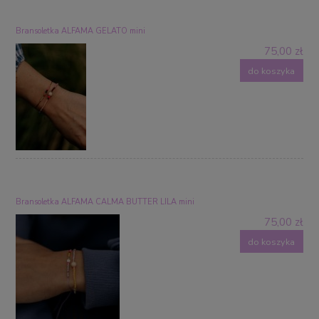
Bransoletka ALFAMA GELATO mini
75,00 zł
do koszyka
Bransoletka ALFAMA CALMA BUTTER LILA mini
75,00 zł
do koszyka