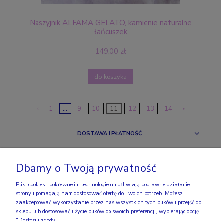
Naszyjnik ALFAMA GELATO, kamienie naturalne
łańcuszek
149,00 zł
do koszyka
«
1
...
9
10
11
12
13
14
»
DOSTAWA I PŁATNOŚĆ
ZAKUPY
Dbamy o Twoją prywatność
OBSERWUJ NAS
Pliki cookies i pokrewne im technologie umożliwiają poprawne działanie
strony i pomagają nam dostosować ofertę do Twoich potrzeb. Możesz
zaakceptować wykorzystanie przez nas wszystkich tych plików i przejść do
INFO
sklepu lub dostosować użycie plików do swoich preferencji, wybierając opcję
"Dostosuj zgody".