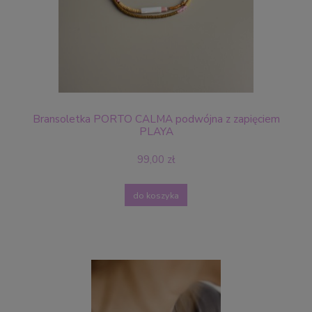
Bransoletka PORTO CALMA podwójna z zapięciem
PLAYA
99,00 zł
do koszyka