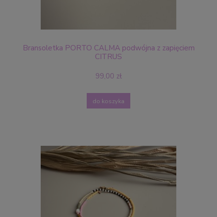
Bransoletka PORTO CALMA podwójna z zapięciem
CITRUS
99,00 zł
do koszyka