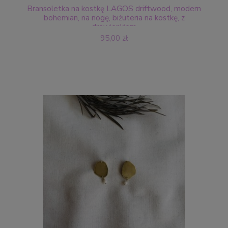
Bransoletka na kostkę LAGOS driftwood, modern
bohemian, na nogę, biżuteria na kostkę, z
drewienkiem
95,00 zł