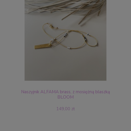
Naszyjnik ALFAMA brass, z mosiężną blaszką
BLOOM
149,00 zł