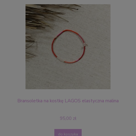
Bransoletka na kostkę LAGOS elastyczna malina
95,00 zł
do koszyka