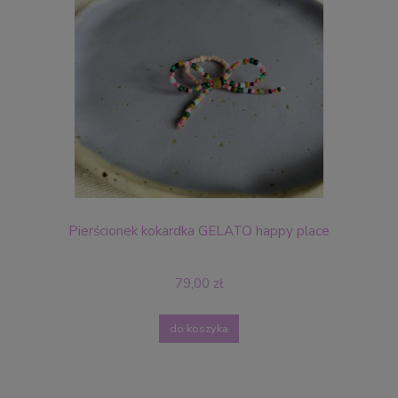
Pierścionek kokardka GELATO happy place
79,00 zł
do koszyka