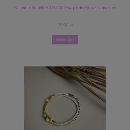
Bransoletka PORTO CALMA podwójna z zapięciem
99,00 zł
do koszyka