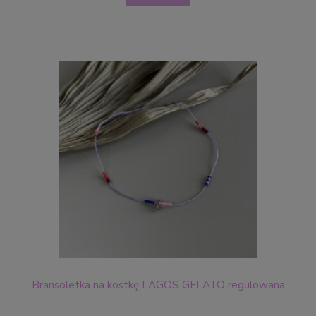
Bransoletka na kostkę LAGOS GELATO regulowana