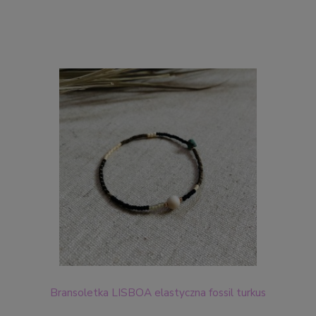
Bransoletka LISBOA elastyczna fossil turkus