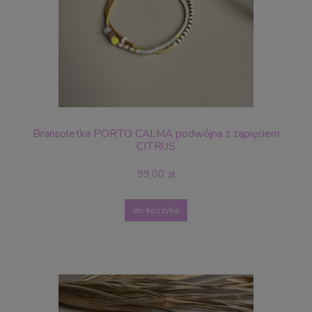
Bransoletka PORTO CALMA podwójna z zapięciem
CITRUS
99,00 zł
do koszyka