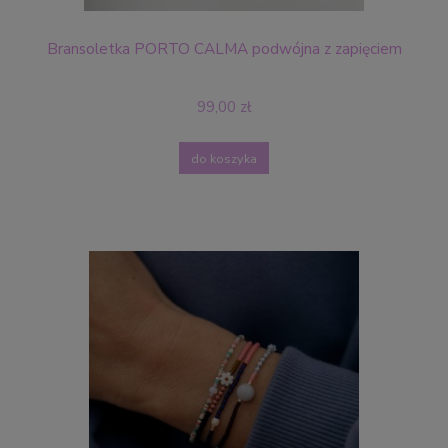
Bransoletka PORTO CALMA podwójna z zapięciem
99,00 zł
do koszyka