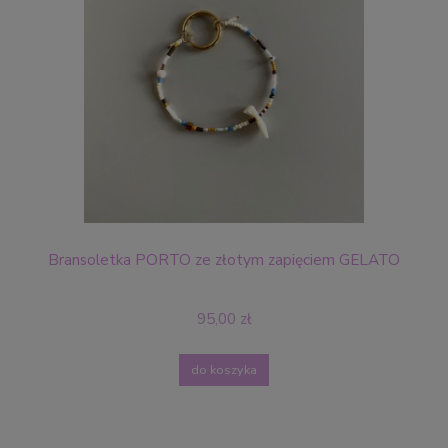
Bransoletka PORTO ze złotym zapięciem GELATO
95,00 zł
do koszyka