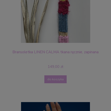
Bransoletka LINEN CALMA tkana ręcznie, zapinana
149,00 zł
do koszyka