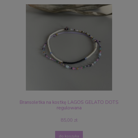
Bransoletka na kostkę LAGOS GELATO DOTS
regulowana
85,00 zł
do koszyka