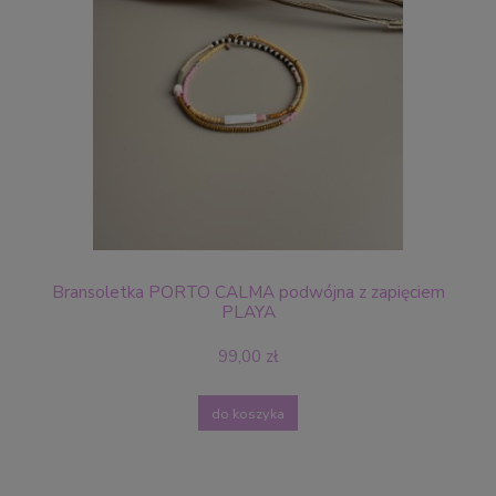
Bransoletka PORTO CALMA podwójna z zapięciem
PLAYA
99,00 zł
do koszyka