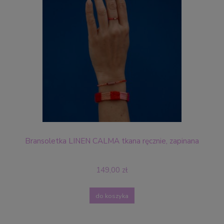
Bransoletka LINEN CALMA tkana ręcznie, zapinana
149,00 zł
do koszyka