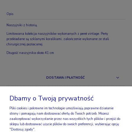
Opis
Naszyjniki z historią.
Limitowana kolekcja naszyjników wykonanych z pereł vintage. Perły
przekładane są szklanymi koralikami, zakończenie wykonane ze stali
chirurgicznej pozłacanej.
Długość naszyjnika około 41 cm
DOSTAWA I PŁATNOŚĆ
ZAKUPY
Dbamy o Twoją prywatność
OBSERWUJ NAS
Pliki cookies i pokrewne im technologie umożliwiają poprawne działanie
strony i pomagają nam dostosować ofertę do Twoich potrzeb. Możesz
zaakceptować wykorzystanie przez nas wszystkich tych plików i przejść do
INFO
sklepu lub dostosować użycie plików do swoich preferencji, wybierając opcję
"Dostosuj zgody".