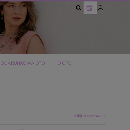
szukaj
PODARUNKOWA OTO
O OTO
u
dodaj do przechowalni