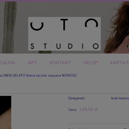
CALMA
ART
KONTAKT
SKLEP
KARTA 
ka LINEN GELATO tkana ręcznie, wiązana NOWOŚĆ
Dostępność:
brak towar
149,00 zł
Cena: