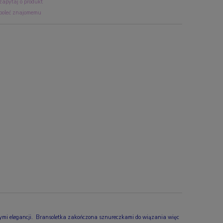
zapytaj o produkt
poleć znajomemu
ącymi elegancji. Bransoletka zakończona sznureczkami do wiązania więc