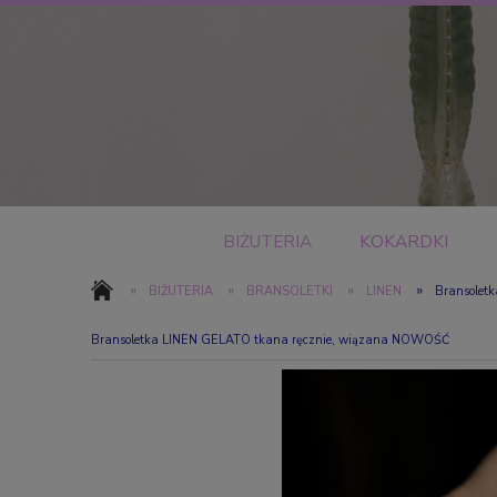
BIŻUTERIA
KOKARDKI
»
»
»
»
BIŻUTERIA
BRANSOLETKI
LINEN
Bransolet
Bransoletka LINEN GELATO tkana ręcznie, wiązana NOWOŚĆ