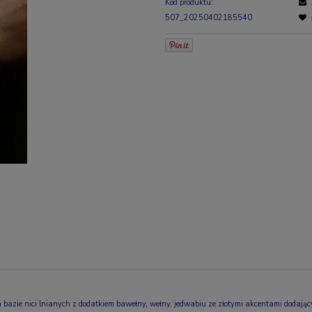
Kod produktu:
507_20250402185540
a bazie nici lnianych z dodatkiem bawełny, wełny, jedwabiu ze złotymi akcentami dodaj