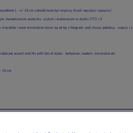
węzełkiem ) - +/- 16 cm
( obwód może być większy dzięki regulacji zapięcia )
lnym, bawełnianym woreczku, szytym i malowanym w studiu OTO <3
harakter i może minimalnie różnić się od tej z fotografii, jeśli chcesz podobną - napisz 
e delicate accent and fits with lots of styles - bohemian, modern, minimalist etc.
/- 16 cm
ERWUJ NAS
INFO
WAŻNE ALE NUDY
AGRAM JEWELRY
KONTAKT
REGULAMIN