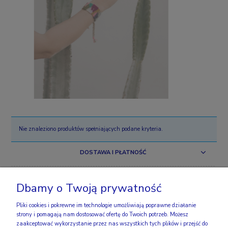
Nie znaleziono produktów spełniających podane kryteria.
DOSTAWA I PŁATNOŚĆ
ZAKUPY
Dbamy o Twoją prywatność
OBSERWUJ NAS
Pliki cookies i pokrewne im technologie umożliwiają poprawne działanie
strony i pomagają nam dostosować ofertę do Twoich potrzeb. Możesz
zaakceptować wykorzystanie przez nas wszystkich tych plików i przejść do
INFO